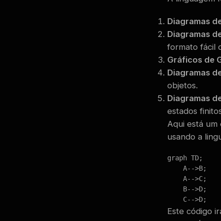
Diagramas de
Diagramas d
formato fácil
Gráficos de 
Diagramas de
objetos.
Diagramas d
estados finitos
Aqui está um
usando a lin
graph TD;

    A-->B;

    A-->C;

    B-->D;

    C-->D;
Este código i