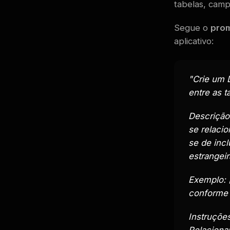
tabelas, camp
Segue o
pro
aplicativo:
"Crie um 
entre as t
Descrição:
se relaci
se de incl
estrangei
Exemplo: [
conforme 
Instruçõe
Relaciona