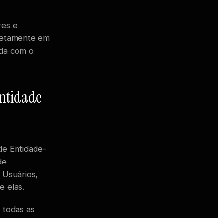
res e
iretamente em
ada com o
Entidade-
de Entidade-
de
 Usuários,
e elas.
 todas as