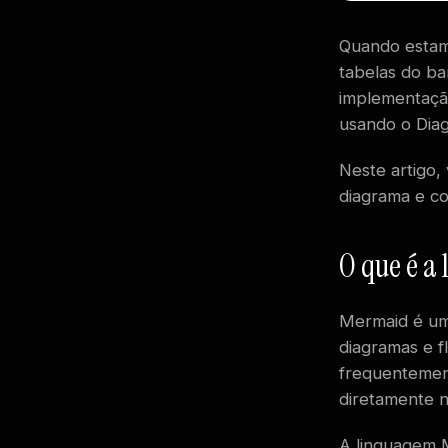
Quando estamo
tabelas do ba
implementaçã
usando o Dia
Neste artigo,
diagrama e co
O que é 
Mermaid é um
diagramas e f
frequentement
diretamente n
A linguagem M