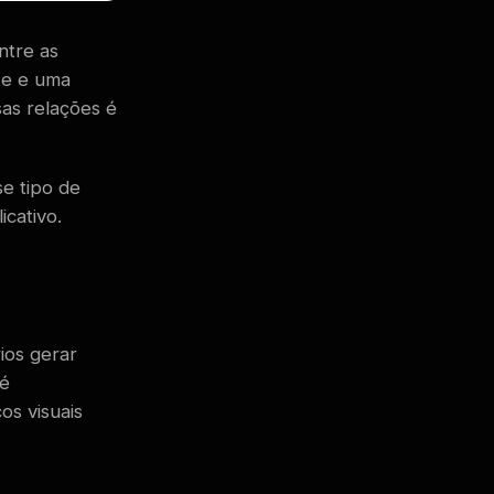
ntre as
te e uma
as relações é
e tipo de
icativo.
ios gerar
 é
os visuais