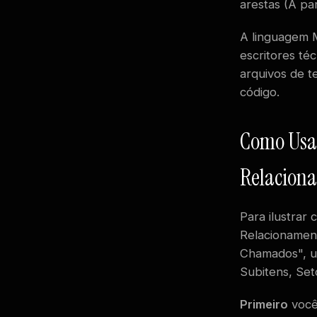
arestas (A pa
A linguagem 
escritores té
arquivos de t
código.
Como Usa
Relacion
Para ilustra
Relacionament
Chamados", um
Subitens, Set
Primeiro
você