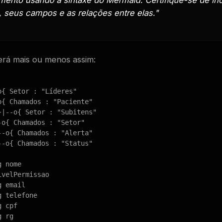
, seus campos e as relações entre elas."
erá mais ou menos assim:
{ Setor : "Líderes"

o{ Chamados : "Paciente"

}|--o{ Setor : "Subitens"

-o{ Chamados : "Setor"

--o{ Chamados : "Alerta"

--o{ Chamados : "Status"

 nome

velPermissao

 email

 telefone

 cpf

 rg
