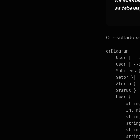
as tabelas
O resultado s
erDiagram

    User ||--o
    User ||--
    Subitens 
    Setor }|-
    Alerta }|
    Status }|
    User {

        string
        int ni
        string
        string
        string
        string