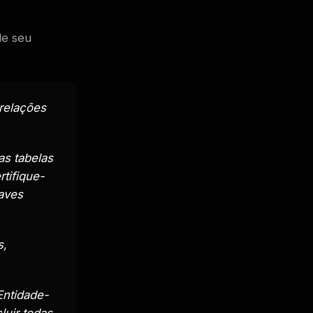
de seu
 relações
as tabelas
tifique-
haves
s,
Entidade-
luir todas