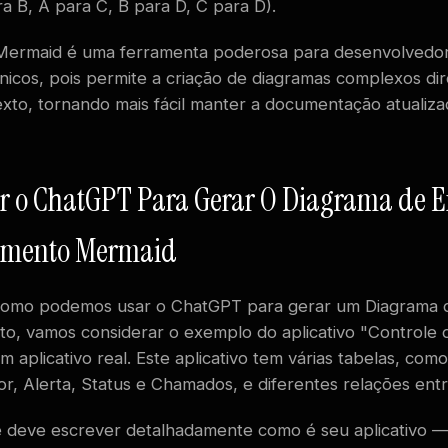
ra B, A para C, B para D, C para D).
Mermaid é uma ferramenta poderosa para desenvolvedo
cnicos, pois permite a criação de diagramas complexos d
exto, tornando mais fácil manter a documentação atualiz
r o ChatGPT Para Gerar O Diagrama de 
amento Mermaid
r como podemos usar o ChatGPT para gerar um Diagrama 
o, vamos considerar o exemplo do aplicativo "Controle 
 aplicativo real. Este aplicativo tem várias tabelas, como
or, Alerta, Status e Chamados, e diferentes relações entr
 deve escrever detalhadamente como é seu aplicativo —