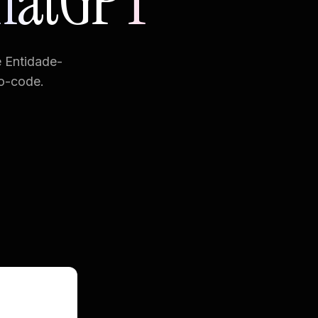
hatGPT
 Entidade-
o-code.