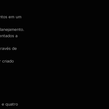
entos em um
planejamento.
entados a
través de
 criado
) e quatro