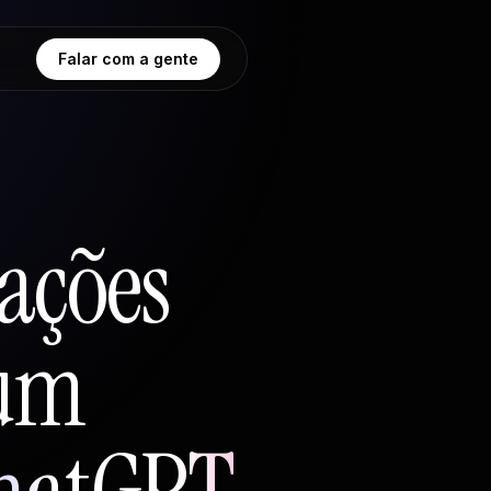
Falar com a gente
ações
 um