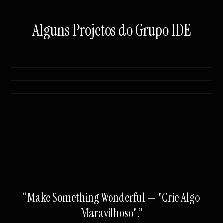
Alguns Projetos do Grupo IDE
Ensinaai.Academy — Ecossistema de Ensino
Envia.Click — Disparo de Mensagens
Online
CrioEncontros — E-Commerce Multi
Personalizadas em Massa no WhatsApp
Empresas
“Make Something Wonderful — "Crie Algo
Maravilhoso".”